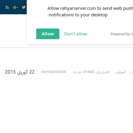
ود
Allow rahyarserver.com to send web pus
notifications to your desktop.
بری
ارتباط با ما
Allow
Don't allow
Powered by 
,
22 آوریل 2015
در:
آموزش
کنترل پنل CPANEL
توسط
RAHYARSERVER
S