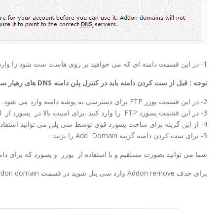
1- در این قسمت دامنه ای که می خواهید بر روی هاست ست شود را وارد می کنید.
توجه : قبل از ست کردن دامنه باید در کنترل پلن دامنه DNS های رهیار سرور را ست کنید.
2- در این قسمت یوزر FTP برای دسترسی به پوشه دامنه وارد می شود.
3- در این قشمت پسورد FTP را وارد کنید .برای امنیت بالا در پسورد از اعداد و کاراکترهای کوچک و بزرگ استفاده کنید .
4- از این گزینه برای ساخت پسورد قوی توسط سی پلن می توانید استفاده کنید .
5- برای ست کردن دامنه گزینه Add Domain را بزنید .
شما مي توانيد بصورت مستقيم و با استفاده از یوزر و پسورد كه برای دامن
برای حذف Addon remove وارد سی پنل شوید در قسمت addon domain زیر قسمت action روی remove کلیک کنید.