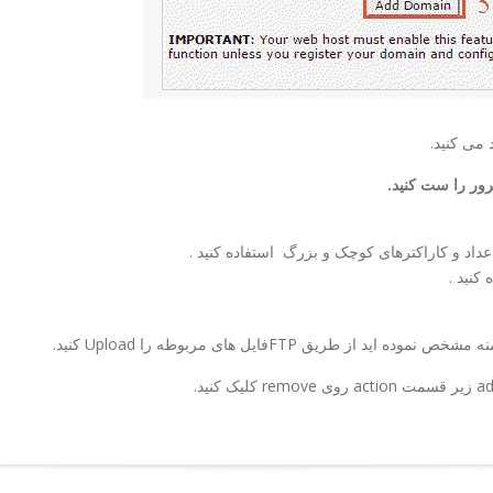
ه مشخص نموده ايد از طريق FTP
فايل های مربوطه را Upload
كنيد
.