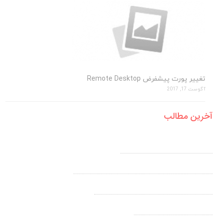
تغییر پورت پیشفرض Remote Desktop
آگوست 17, 2017
آخرین مطالب
آموزش ایجاد A رکورد در Cpanel
نمایش فایل های مخفی و htaccess در سی پنل
تغییر پورت پیشفرض Remote Desktop
رفع مشکل Mixed Content