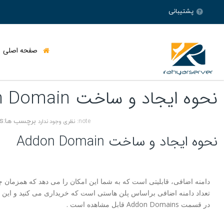
پشتیبانی
صفحه اصلی
نحوه ایجاد و ساخت Addon Domain
سرور مجا
هاست ایران Directadmin – پربازدید
هاست ایران Cpanel – پربازدید
برچسب ها:Tags:
note:
نظری وجود ندارد
سرور مجاز
هاست آلمان Directadmin – پربازدید
نحوه ایجاد و ساخت Addon Domain
هاست آلمان Cpanel -پربازدید
سرور مجا
دامنه اضافی، قابلیتی است که به شما این امکان را می دهد که همزمان چن
سرور مجاز
تعداد دامنه اضافی براساس پلن هاستی است که خریداری می کنید و این تعداد در
در قسمت Addon Domains قابل مشاهده است .