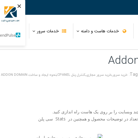
×
ور
h
خدمات هاست و دامنه
خدمات سرور
ناحیه کار
SendPulse
زی انگلیس
سرور اختصاصی هتزنر Hetzner
تعرفه ثبت دامنه
گواهینامه SSL Certum
سرور اختصاصی رداستیشن
ثبت فوری دامنه
RapidSSL
,
,
,
خرید سرور
خرید سرور مجازی
کنترل پنل CPANEL
نحوه ایجاد و ساخت ADDON DOMAIN
Redstation
ی آلمان
Comodo Essential
سرور اختصاصی SingleHop
GeoTrust SSL Certificates
زی هلند
ymantec SSL Certificates
Symantec Safe Site
د وبسایت را بر روی یک هاست راه اندازی کنید.
ی آمریکا
 توضیحات محصول و همچنین در Stats سی پلن