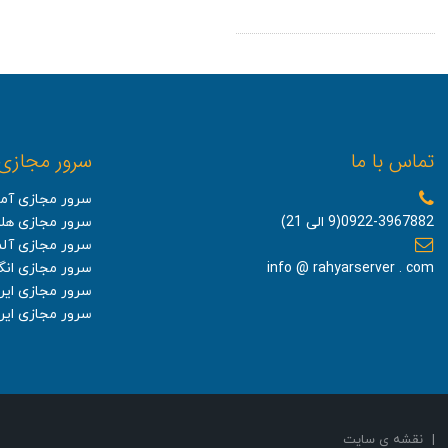
مراحل نصب SSL در دایرکت ادمین
تماس با ما
سرور مجازی
سرور مجازی آمر
0922-3967882(9 الی 21)
سرور مجازی هلن
سرور مجازی آلم
info @ rahyarserver . com
سرور مجازی ان
سرور مجازی ایر
سرور مجازی ایرا
|
نقشه ی سایت