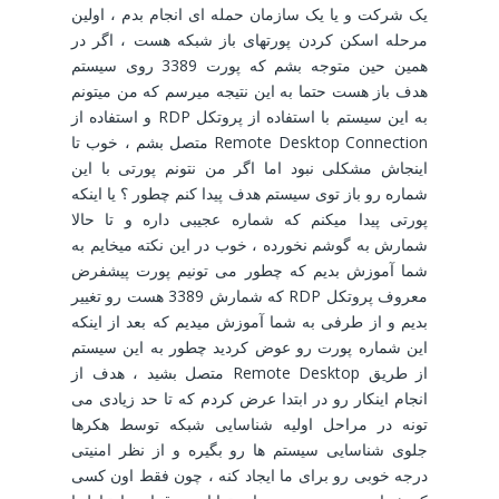
یک شرکت و یا یک سازمان حمله ای انجام بدم ، اولین
مرحله اسکن کردن پورتهای باز شبکه هست ، اگر در
همین حین متوجه بشم که پورت 3389 روی سیستم
هدف باز هست حتما به این نتیجه میرسم که من میتونم
به این سیستم با استفاده از پروتکل RDP و استفاده از
Remote Desktop Connection متصل بشم ، خوب تا
اینجاش مشکلی نبود اما اگر من نتونم پورتی با این
شماره رو باز توی سیستم هدف پیدا کنم چطور ؟ یا اینکه
پورتی پیدا میکنم که شماره عجیبی داره و تا حالا
شمارش به گوشم نخورده ، خوب در این نکته میخایم به
شما آموزش بدیم که چطور می تونیم پورت پیشفرض
معروف پروتکل RDP که شمارش 3389 هست رو تغییر
بدیم و از طرفی به شما آموزش میدیم که بعد از اینکه
این شماره پورت رو عوض کردید چطور به این سیستم
از طریق Remote Desktop متصل بشید ، هدف از
انجام اینکار رو در ابتدا عرض کردم که تا حد زیادی می
تونه در مراحل اولیه شناسایی شبکه توسط هکرها
جلوی شناسایی سیستم ها رو بگیره و از نظر امنیتی
درجه خوبی رو برای ما ایجاد کنه ، چون فقط اون کسی