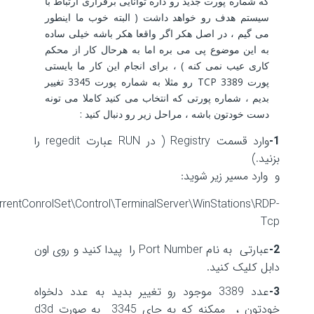
که شماره پورت جدید رو داره توانایی برقراری ارتباط با
سیستم هدف رو خواهد داشت ( البته خوب ما اینطور
می گیم ، در اصل هکر اگر واقعا هکر باشه خیلی ساده
به این موضوع پی می بره اما به هرحال کار از محکم
کاری عیب نمی کنه ) ، برای انجام این کار ما بایستی
پورت TCP 3389 رو مثلا به شماره پورت 3345 تغییر
بدیم ، شماره پورتی که انتخاب می کنید کاملا می تونه
دست خودتون باشه ، مراحل زیر رو دنبال کنید :
1-
وارد قسمت Registry ( در RUN عبارت regedit را
بزنید.)
و وارد مسیر زیر شوید:
ntConrolSet\Control\TerminalServer\WinStations\RDP-
Tcp
2-
عبارتی به نام Port Number را پیدا کنید و روی اون
دابل کلیک کنید.
3-
عدد 3389 موجود رو تغییر بدید به عدد دلخواه
خودتون ، ممکنه که به جای 3345 به صورت d3d