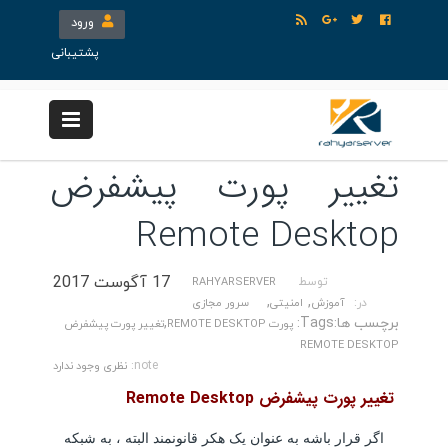
ورود
پشتیبانی
تغییر پورت پیشفرض
Remote Desktop
17 آگوست 2017
توسط
RAHYARSERVER
,
,
در:
آموزش
امنیتی
سرور مجازی
برچسب ها:Tags:
,
پورت REMOTE DESKTOP
تغییر پورت پیشفرض
REMOTE DESKTOP
note:
نظری وجود ندارد
تغییر پورت پیشفرض Remote Desktop
اگر قرار باشه به عنوان یک هکر قانونمند البته ، به شبکه