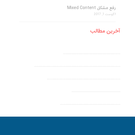
رفع مشکل Mixed Content
آگوست 1, 2017
آخرین مطالب
آموزش ایجاد A رکورد در Cpanel
نمایش فایل های مخفی و htaccess در سی پنل
تغییر پورت پیشفرض Remote Desktop
رفع مشکل Mixed Content
مراحل نصب SSL در دایرکت ادمین