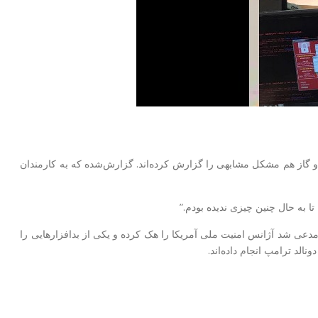
 هدف حمله این «باج افزار» قرار گفته است؛ شرکت پست سریع بین‌المللی FedEx و چند شرکت برق و گاز هم مشکل مشابهی را گزارش کرده‌اند. گزارش‌شده که به کارمندان
 به حال چنین چیزی ندیده بودم.”
مدعی شد آژانس امنیت ملی آمریکا را هک کرده و یکی از بدافزارهایی را
الد ترامپ انجام داده‌اند.