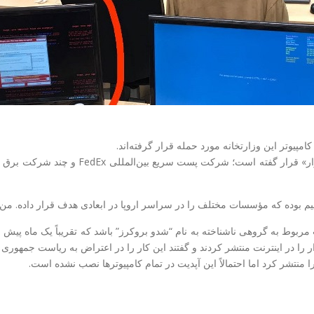
یوتر این وزارتخانه مورد حمله قرار گرفته‌اند.
شرکت مخابراتی «مگافون» روسیه نیز می‌گوید،
بوده که مؤسسات مختلف را در سراسر اروپا در ابعادی هدف قرار داده. من تا
مربوط به گروهی ناشناخته به نام “شدو بروکرز” باشد که تقریباً یک ماه پیش 
 را در اینترنت منتشر کردند و گفتند این کار را در اعتراض به ریاست جمهوری دون
تشر کرد اما احتمالاً این آپدیت در تمام کامپیوترها نصب نشده است.