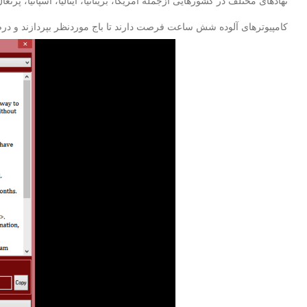
نهادهای مختلف در کشورهایی ازجمله آمریکا، بریتانیا، ایتالیا، اسپانیا، پرت
کامپیوترهای آلوده شش ساعت فرصت دارند تا باج موردنظر بپردازند و درصورت گذشت این 