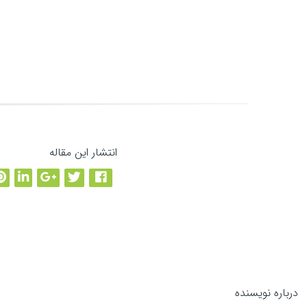
۱۳AM4VW2dhxYgXeQepoHkHSQuy6NgaEb94
۱۲t9YDPgwueZ9NyMgw519p7AA8isjr6SMw
منبع
انتشار این مقاله
مقاله بعدی
→
درباره نویسنده