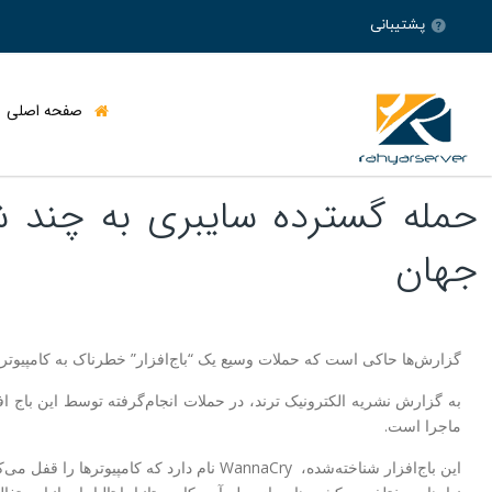
پشتیبانی
صفحه اصلی
حمله گسترده سایبری به چند ش
سرور مجا
هاست ایران Directadmin – پربازدید
جهان
هاست ایران Cpanel – پربازدید
سرور مجاز
هاست آلمان Directadmin – پربازدید
هاست آلمان Cpanel -پربازدید
سرور مجا
گزارش‌ها حاکی است که حملات وسیع یک “باج‌افزار” خطرناک به کامپیوتره
سرور مجاز
ماجرا است.
این باج‌افزار شناخته‌شده، WannaCry نام دارد که کامپیوترها را قفل می‌کند، مانع از دسترسی به اطلاعات می‌شود و با نمایش پیامی روی صفحه کامپیوتر درخواست ارز رمزنگاری‌شده بیت کوین می‌کند.