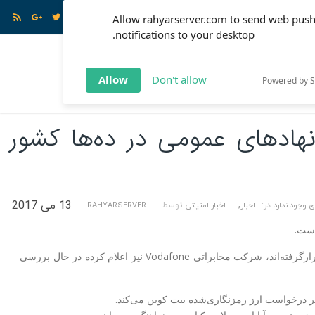
ود
Allow rahyarserver.com to send web pus
notifications to your desktop.
بری
ارتباط با ما
Allow
Don't allow
Powered by 
هادهای عمومی در ده‌ها کشور
,
13 می 2017
 وجود ندارد
در:
اخبار
اخبار امنیتی
توسط
RAHYARSERVER
S
است.
به گزارش نشریه الکترونیک ترند، در حملات انجام‌گرفته توسط این باج افزار، دو اپراتور مخابراتی Telefonica اسپانیا و Megafon روسیه نیز هدف قرارگرفته‌اند، شرکت مخابراتی Vodafone نیز اعلام کرده در حال بررسی