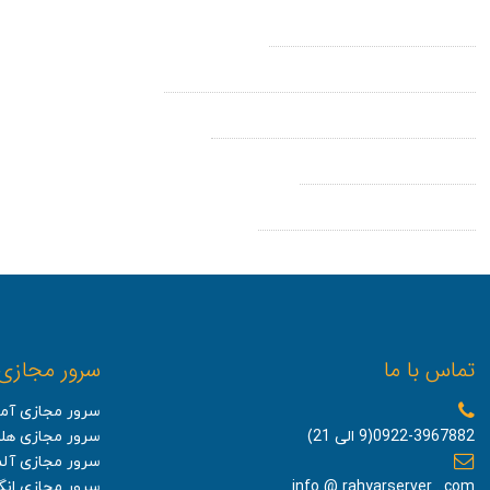
آموزش ایجاد A رکورد در Cpanel
نمایش فایل های مخفی و htaccess در سی پنل
تغییر پورت پیشفرض Remote Desktop
رفع مشکل Mixed Content
مراحل نصب SSL در دایرکت ادمین
تماس با ما
سرور مجازی
سرور مجازی آمر
0922-3967882(9 الی 21)
سرور مجازی هلن
سرور مجازی آلم
info @ rahyarserver . com
سرور مجازی ان