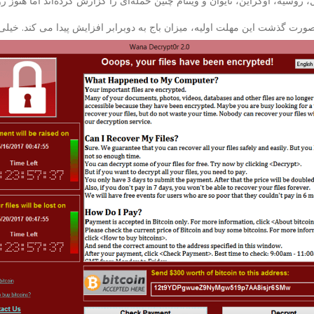
غال، روسیه، اوکراین، تایوان و ویتنام چنین حمله‌ای را گزارش کرده‌اند اما هنوز
مهلت اولیه، میزان باج به دوبرابر افزایش پیدا می کند. خیلی‌ها در همان ساعات اول درخوا