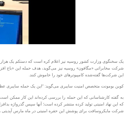
یک سخنگوی وزارت کشور روسیه نیز اعلام کره است که دستکم یک هزار کامپ
این شرکت‌ها گفته‌شده کامپیوترهای خود را خاموش کنند.
کوین بومونت متخصص امنیت سایبری می‌گوید: “این یک حمله سایبری عظیم 
به گفته کارشناسانی که این حمله را بررسی کرده‌اند این کار ممکن است 
که این نهاد امنیتی تولید کرده منتشر کرده است؛ آنها سپس گذرواژه بدافزار
شرکت مایکروسافت برای پوشش این حفره امنیتی در ماه مارس آپدیتی را من
۱۱۵p7UMMngoj1pMvkpHijcRdfJNXj6LrLn