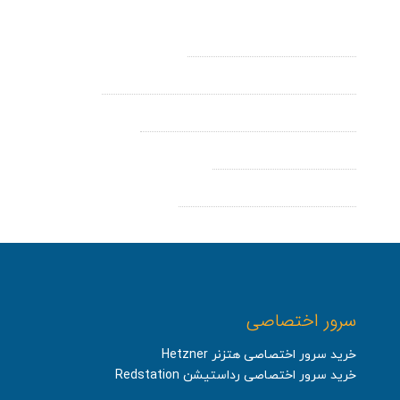
آموزش ایجاد A رکورد در Cpanel
نمایش فایل های مخفی و htaccess در سی پنل
تغییر پورت پیشفرض Remote Desktop
رفع مشکل Mixed Content
مراحل نصب SSL در دایرکت ادمین
سرور اختصاصی
خرید سرور اختصاصی هتزنر Hetzner
خرید سرور اختصاصی رداستیشن Redstation