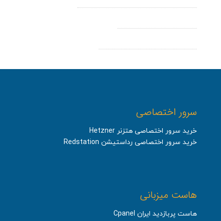
رفع مشکل Mixed Content
مراحل نصب SSL در دایرکت ادمین
سرور اختصاصی
خرید سرور اختصاصی هتزنر Hetzner
خرید سرور اختصاصی رداستیشن Redstation
هاست میزبانی
هاست پربازدید ایران Cpanel