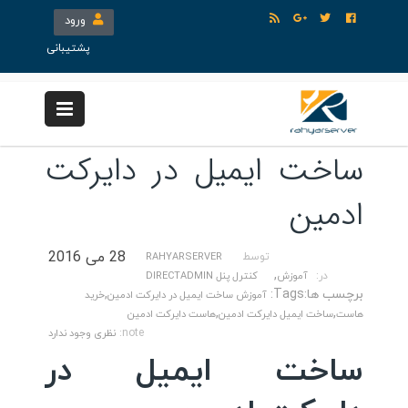
ورود
پشتیبانی
ساخت ایمیل در دایرکت
ادمین
28 می 2016
توسط
RAHYARSERVER
,
در:
آموزش
کنترل پنل DIRECTADMIN
برچسب ها:Tags:
,
آموزش ساخت ایمیل در دایرکت ادمین
خرید
,
,
هاست
ساخت ایمیل دایرکت ادمین
هاست دایرکت ادمین
note:
نظری وجود ندارد
ساخت ایمیل در